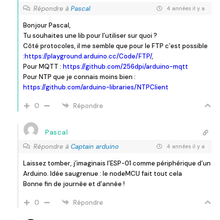
Répondre à
Pascal
4 années il y a
Bonjour Pascal,
Tu souhaites une lib pour l’utiliser sur quoi ?
Côté protocoles, il me semble que pour le FTP c’est possible
:
https://playground.arduino.cc/Code/FTP/
,
Pour MQTT :
https://github.com/256dpi/arduino-mqtt
Pour NTP que je connais moins bien :
https://github.com/arduino-libraries/NTPClient
0
Répondre
Pascal
Répondre à
Captain arduino
4 années il y a
Laissez tomber, j’imaginais l’ESP-01 comme périphérique d’un
Arduino. Idée saugrenue : le nodeMCU fait tout cela
Bonne fin de journée et d’année !
0
Répondre