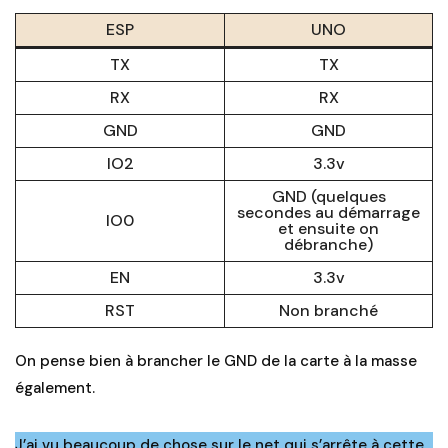
ESP
UNO
TX
TX
RX
RX
GND
GND
IO2
3.3v
GND (quelques
secondes au démarrage
IO0
et ensuite on
débranche)
EN
3.3v
RST
Non branché
On pense bien à brancher le GND de la carte à la masse
également.
J’ai vu beaucoup de chose sur le net qui s’arrête à cette