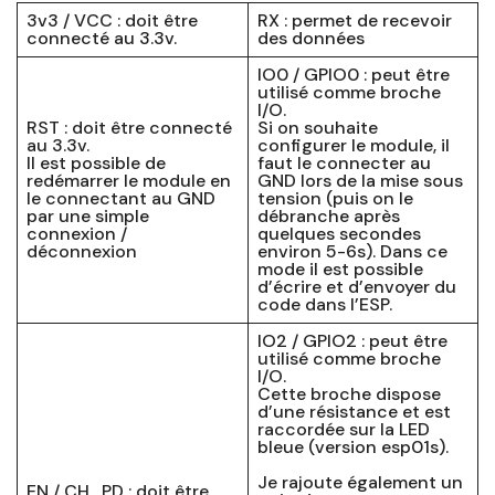
3v3 / VCC : doit être
RX : permet de recevoir
connecté au 3.3v.
des données
IO0 / GPIO0 : peut être
utilisé comme broche
I/O.
RST : doit être connecté
Si on souhaite
au 3.3v.
configurer le module, il
Il est possible de
faut le connecter au
redémarrer le module en
GND lors de la mise sous
le connectant au GND
tension (puis on le
par une simple
débranche après
connexion /
quelques secondes
déconnexion
environ 5-6s). Dans ce
mode il est possible
d’écrire et d’envoyer du
code dans l’ESP.
IO2 / GPIO2 : peut être
utilisé comme broche
I/O.
Cette broche dispose
d’une résistance et est
raccordée sur la LED
bleue (version esp01s).
Je rajoute également un
EN / CH_PD : doit être