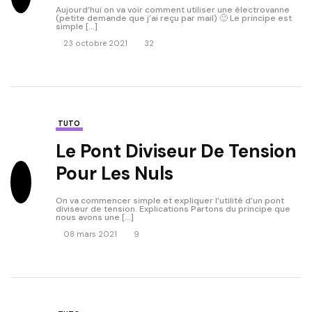
Aujourd’hui on va voir comment utiliser une électrovanne
(petite demande que j’ai reçu par mail) 🙂 Le principe est
simple […]
23 octobre 2021
32
TUTO
Le Pont Diviseur De Tension
Pour Les Nuls
On va commencer simple et expliquer l’utilité d’un pont
diviseur de tension. Explications Partons du principe que
nous avons une […]
08 mars 2021
9