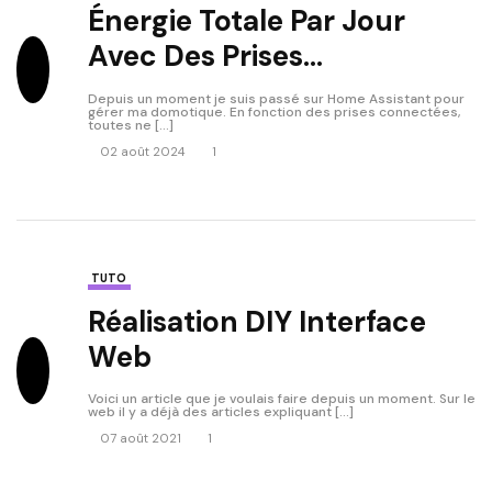
Énergie Totale Par Jour
Avec Des Prises
Connectées (Home
Depuis un moment je suis passé sur Home Assistant pour
gérer ma domotique. En fonction des prises connectées,
Assistant)
toutes ne […]
02 août 2024
1
TUTO
Réalisation DIY Interface
Web
Voici un article que je voulais faire depuis un moment. Sur le
web il y a déjà des articles expliquant […]
07 août 2021
1