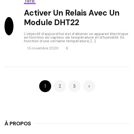
TUTO
Activer Un Relais Avec Un
Module DHT22
L’objectif d’aujourd’hui est d’allumer un appareil électrique
en fonction du capteur de température et d’humidité. En
fonction d’une certaine température, […]
13 novembre 2020
6
1
2
3
>
À PROPOS